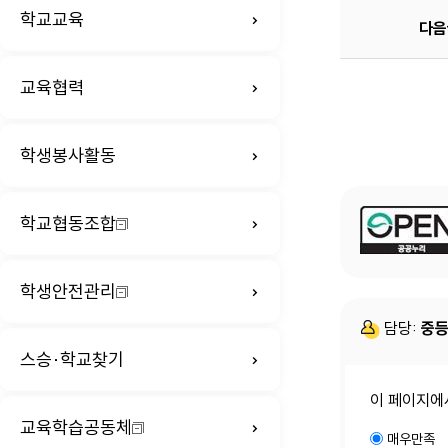
학교교육
다음
교육협력
학생봉사활동
학교협동조합
학생안전관리
담당:
중등
스승·학교찾기
이 페이지에
교육학습공동체
매우만족