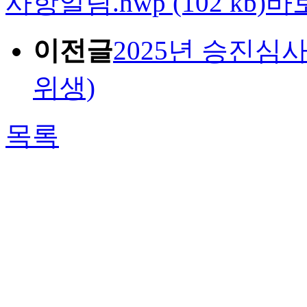
사항알림.hwp (102 kb)
바
이전글
2025년 승진심
위생)
목록