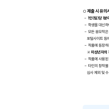
제출 시 유의
○
-
1
인
(
팀
)
당
1
분
-
학생을 대신하여
-
모든 응모작
포털사이트 등
-
작품에 등장하
※
미성년자의 
-
작품에 사용된 
-
타인의 창작물
심사 제외 및 수