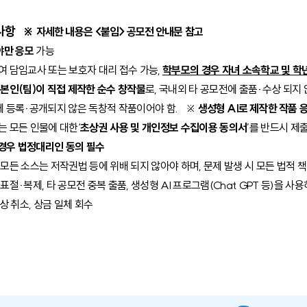
사항
※ 자세한 내용은 <붙임> 공모전 안내문 참고
야만 응모
가능
 담임교사 또는 보호자 대리 접수 가능,
학부모의 경우 자녀 소속학교 및 학
은
본인
(
팀
)
이 직접 제작한 순수 창작물
로
,
국내외 타 공모전에 출품
·
수상 되지
에 등록
·
공개되지 않은 독창적 작품이어야 함
.
※
생성형
AI
로 제작한 작품 
는 모든 인물에 대한
‘
초상권 사용 및 개인정보 수집이용 동의서
’
를 반드시 제
경우 법정대리인 동의 필수
모든 소스는 저작권법 등에 위배 되지 않아야 하며
,
문제 발생 시 모든 법적 
 표절
·
복제
,
타 공모전 중복 출품
,
생성형
AI
프로그램
(Chat GPT
등
)
을 사용
상 취소
,
상금 일체 회수