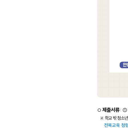
제출서류
:
○
①
※ 학교 밖 청소
전북교육 청렴