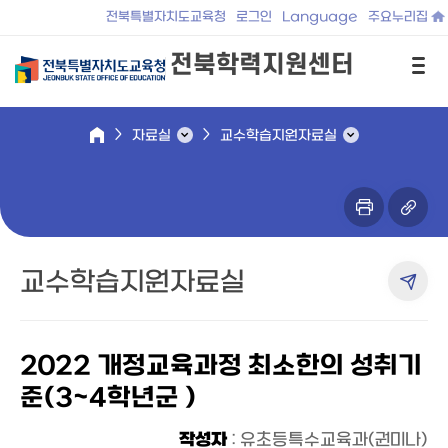
전북특별자치도교육청
로그인
Language
주요누리집
전북학력지원센터
자료실
교수학습지원자료실
교수학습지원자료실
2022 개정교육과정 최소한의 성취기
준(3~4학년군 )
작성자
: 유초등특수교육과(권미나)