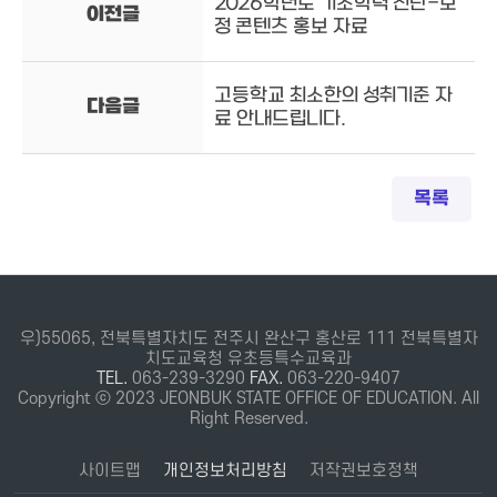
2026학년도 기초학력 진단-보
이전글
정 콘텐츠 홍보 자료
고등학교 최소한의 성취기준 자
다음글
료 안내드립니다.
목록
우)55065, 전북특별자치도 전주시 완산구 홍산로 111 전북특별자
치도교육청 유초등특수교육과
TEL.
063-239-3290
FAX.
063-220-9407
Copyright ⓒ 2023 JEONBUK STATE OFFICE OF EDUCATION. All
Right Reserved.
사이트맵
개인정보처리방침
저작권보호정책