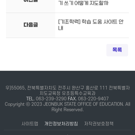
이전글
기 쓰기 어떻게 지도할까
[기초학력] 학습 도움 사이트 안
다음글
내
목록
우)55065, 전북특별자치도 전주시 완산구 홍산로 111 전북특별자
치도교육청 유초등특수교육과
TEL.
063-239-3290
FAX.
063-220-9407
Copyright ⓒ 2023 JEONBUK STATE OFFICE OF EDUCATION. All
Right Reserved.
사이트맵
개인정보처리방침
저작권보호정책