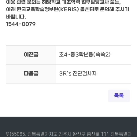
이용 관련 문의는 해당학교 기초학력 업무담당교사 또는,

아래 한국교육학술정보원(KERIS) 콜센터로 문의해 주시기 
바랍니다. 

1544-0079
이전글
초4~중3학년용(쑥쑥2)
다음글
3R`s 진단검사지
목록
우)55065, 전북특별자치도 전주시 완산구 홍산로 111 전북특별자