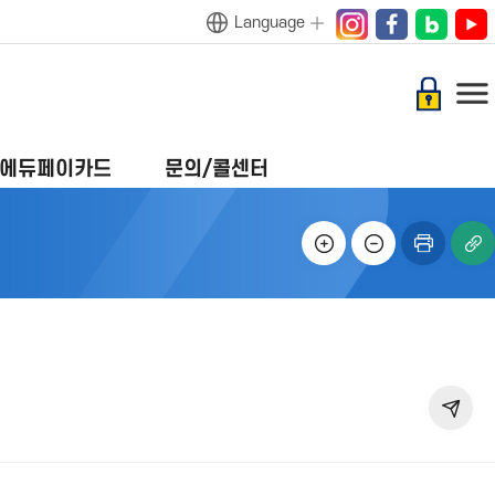
Language
인스
페이
블로
유튜
타그
스북
그
브
램
에듀페이카드
문의/콜센터