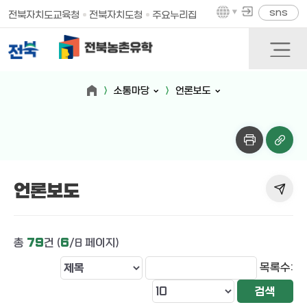
sns
전북자치도교육청
전북자치도청
주요누리집
소통마당
언론보도
언론보도
총
79
건 (
6
/8 페이지)
목록수: