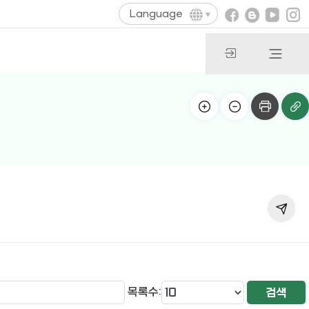
Language
목록수: