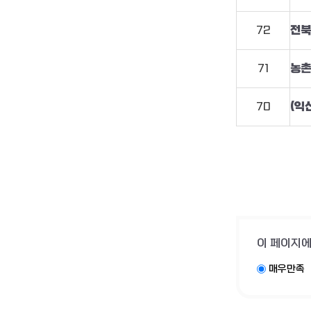
72
71
농촌
70
(익
이 페이지에
매우만족