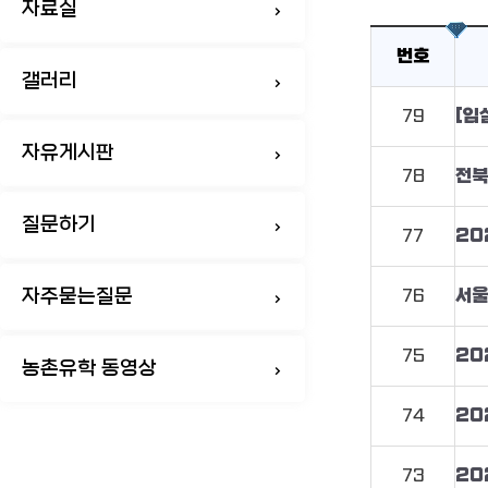
자료실
번호
갤러리
79
자유게시판
78
전북
질문하기
77
20
자주묻는질문
76
서울
75
20
농촌유학 동영상
74
20
73
20