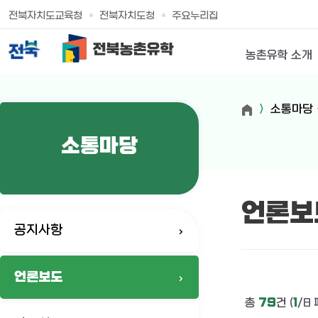
전북자치도교육청
전북자치도청
주요누리집
농촌유학 소개
소통마당
소통마당
언론보
공지사항
언론보도
총
79
건 (
1
/8