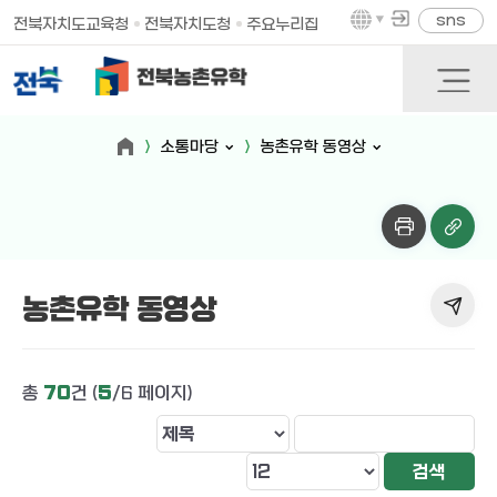
sns
전북자치도교육청
전북자치도청
주요누리집
소통마당
농촌유학 동영상
농촌유학 동영상
총
70
건 (
5
/6 페이지)