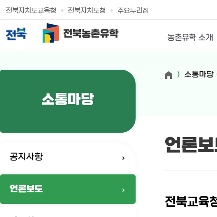
전북자치도교육청
전북자치도청
주요누리집
농촌유학 소개
소통마당
소통마당
언론보
공지사항
언론보도
전북교육청,