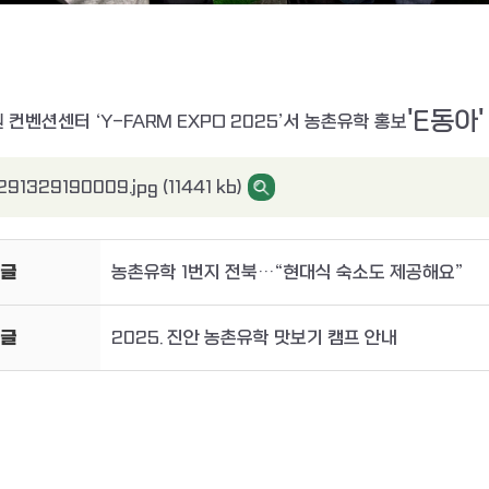
'E동아'
 컨벤션센터 ‘Y-FARM EXPO 2025’서 농촌유학 홍보
91329190009.jpg (11441 kb)
글
농촌유학 1번지 전북…“현대식 숙소도 제공해요”
글
2025. 진안 농촌유학 맛보기 캠프 안내