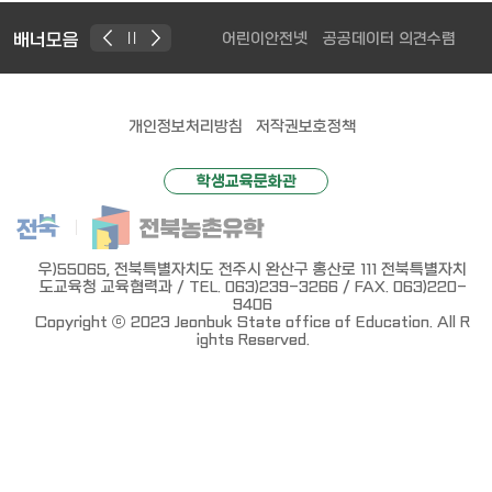
배너모음
어린이안전넷
공공데이터 의견수렴
MS SW
개인정보처리방침
저작권보호정책
학생교육문화관
우)55065, 전북특별자치도 전주시 완산구 홍산로 111 전북특별자치
도교육청 교육협력과 / TEL. 063)239-3266 / FAX. 063)220-
9406
Copyright ⓒ 2023 Jeonbuk State office of Education. All R
ights Reserved.