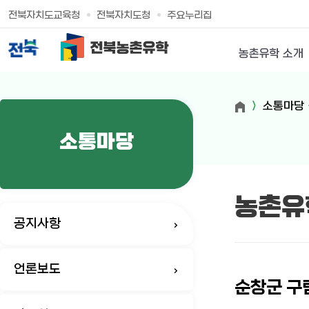
전북자치도교육청
전북자치도청
주요누리집
농촌유학 소개
소통마당
소통마당
농촌유
공지사항
언론보도
순창군 구