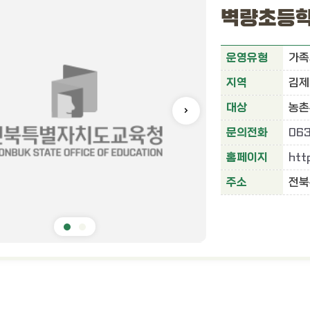
벽량초등
운영유형
가족
지역
김제
대상
농촌
문의전화
063
홈페이지
htt
주소
전북