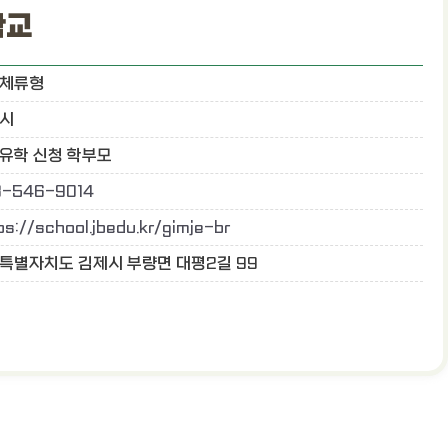
학교
체류형
시
유학 신청 학부모
-546-9014
ps://school.jbedu.kr/gimje-br
특별자치도 김제시 부량면 대평2길 99