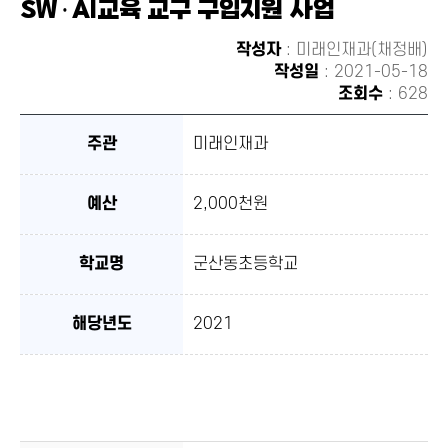
SW·AI교육 교구 구입지원 사업
유하
기
작성자
: 미래인재과(채정배)
작성일
: 2021-05-18
조회수
: 628
주관
미래인재과
예산
2,000천원
학교명
군산동초등학교
해당년도
2021