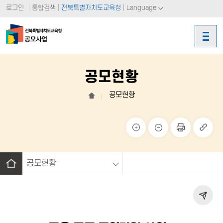
로그인
통합검색
전북특별자치도교육청
Language
공모현황
공모현황
홈
크게
작게
페이
링크
보기
보기
지 인
복사
쇄
공모현황
홈
페이
지 공