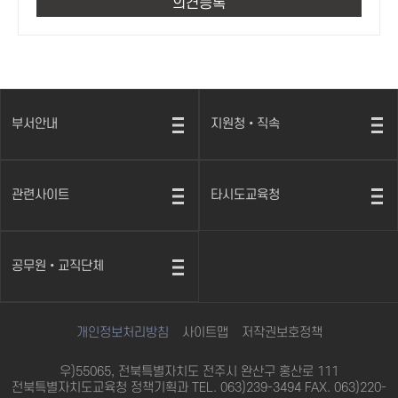
부서안내
지원청•직속
열
열
기
기
관련사이트
타시도교육청
열
열
기
기
공무원•교직단체
열
기
개인정보처리방침
사이트맵
저작권보호정책
우)55065, 전북특별자치도 전주시 완산구 홍산로 111
전북특별자치도교육청 정책기획과 TEL. 063)239-3494 FAX. 063)220-