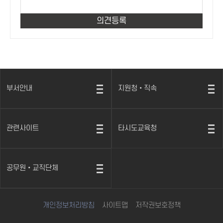
부서안내
지원청•직속
열
열
기
기
관련사이트
타시도교육청
열
열
기
기
공무원•교직단체
열
기
개인정보처리방침
사이트맵
저작권보호정책