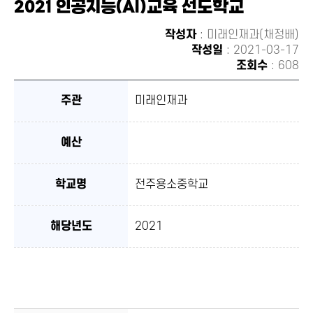
2021 인공지능(AI)교육 선도학교
유하
기
작성자
: 미래인재과(채정배)
작성일
: 2021-03-17
조회수
: 608
주관
미래인재과
예산
학교명
전주용소중학교
해당년도
2021