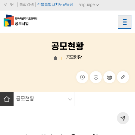
로그인
통합검색
전북특별자치도교육청
Language
공모현황
공모현황
홈
크게
작게
페이
링크
보기
보기
지 인
복사
쇄
공모현황
홈
페이
지 공