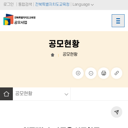
로그인
통합검색
전북특별자치도교육청
Language
공모현황
공모현황
홈
크게
작게
페이
링크
보기
보기
지 인
복사
쇄
공모현황
홈
페이
지 공