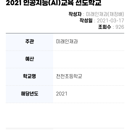
2021 인공지능(AI)교육 선도학교
유하
기
작성자
: 미래인재과(채정배)
작성일
: 2021-03-17
조회수
: 926
주관
미래인재과
예산
학교명
천천초등학교
해당년도
2021