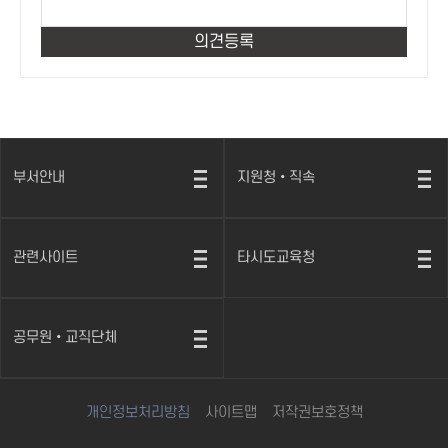
부서안내
지원청•직속
열
열
기
기
관련사이트
타시도교육청
열
열
기
기
공무원•교직단체
열
기
개인정보처리방침
사이트맵
저작권보호정책