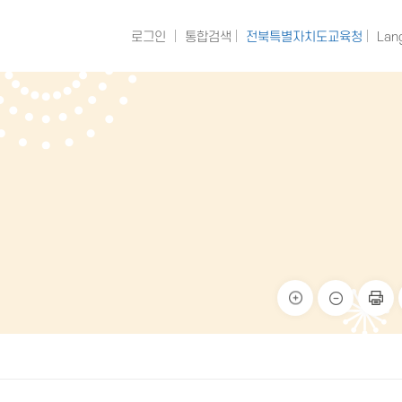
로그인
통합검색
전북특별자치도교육청
Lan
크게
작게
페이
보기
보기
지 인
쇄