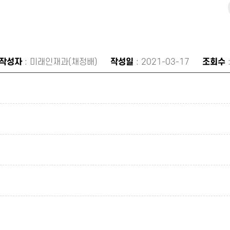
작성자
: 미래인재과(채정배)
작성일
: 2021-03-17
조회수
: