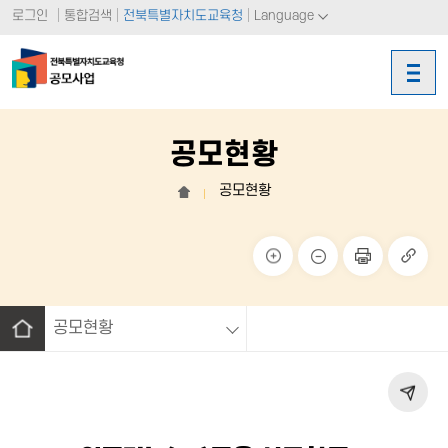
로그인
통합검색
전북특별자치도교육청
Language
공모현황
공모현황
홈
크게
작게
페이
링크
보기
보기
지 인
복사
쇄
공모현황
홈
페이
지 공