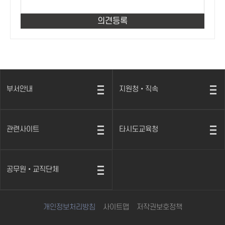
부서안내
지원청•직속
열
열
기
기
관련사이트
타시도교육청
열
열
기
기
공무원•교직단체
열
기
개인정보처리방침
사이트맵
저작권보호정책