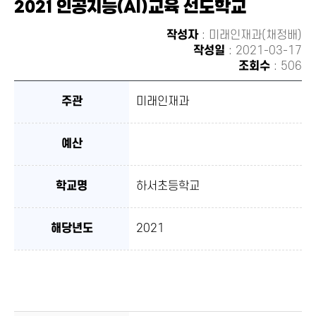
2021 인공지능(AI)교육 선도학교
유하
기
작성자
: 미래인재과(채정배)
작성일
: 2021-03-17
조회수
: 506
주관
미래인재과
예산
학교명
하서초등학교
해당년도
2021