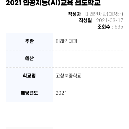
2021 인공지능(AI)교육 선도학교
유하
기
작성자
: 미래인재과(채정배)
작성일
: 2021-03-17
조회수
: 535
주관
미래인재과
예산
학교명
고창북중학교
해당년도
2021