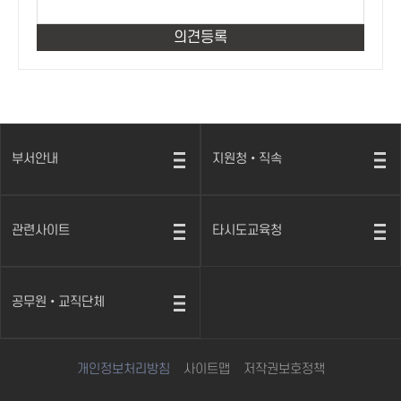
부서안내
지원청•직속
열
열
기
기
관련사이트
타시도교육청
열
열
기
기
공무원•교직단체
열
기
개인정보처리방침
사이트맵
저작권보호정책