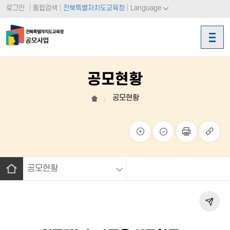
로그인
통합검색
전북특별자치도교육청
Language
공모현황
공모현황
홈
크게
작게
페이
링크
보기
보기
지 인
복사
쇄
공모현황
홈
페이
지 공