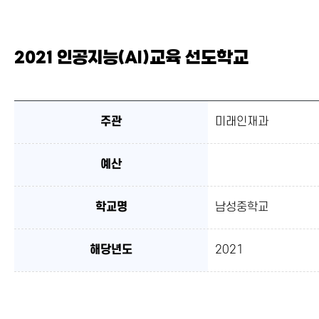
2021 인공지능(AI)교육 선도학교
주관
미래인재과
예산
학교명
남성중학교
해당년도
2021