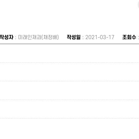
작성자
: 미래인재과(채정배)
작성일
: 2021-03-17
조회수
: