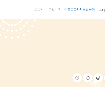
로그인
통합검색
전북특별자치도교육청
Lan
크게
작게
페이
보기
보기
지 인
쇄