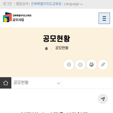
로그인
통합검색
전북특별자치도교육청
Language
공모현황
공모현황
홈
크게
작게
페이
링크
보기
보기
지 인
복사
쇄
공모현황
홈
페이
지 공