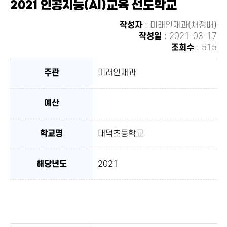
2021 인공지능(AI)교육 선도학교
유하
기
작성자
: 미래인재과(채정배)
작성일
: 2021-03-17
조회수
: 515
주관
미래인재과
예산
학교명
대덕초등학교
해당년도
2021