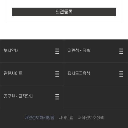
부서안내
지원청•직속
열
열
기
기
관련사이트
타시도교육청
열
열
기
기
공무원•교직단체
열
기
개인정보처리방침
사이트맵
저작권보호정책