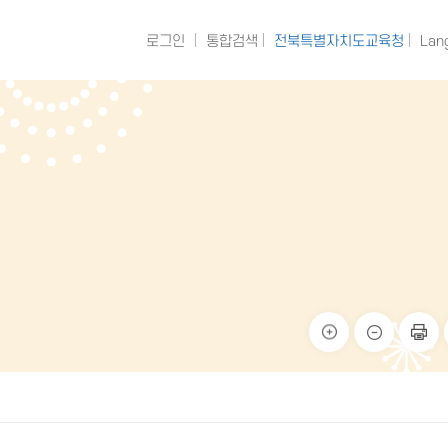
로그인
통합검색
전북특별자치도교육청
Lan
크게
작게
페이
보기
보기
지 인
쇄