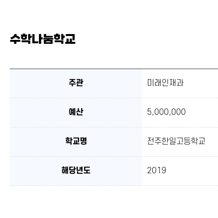
수학나눔학교
주관
미래인재과
예산
5,000,000
학교명
전주한일고등학교
해당년도
2019