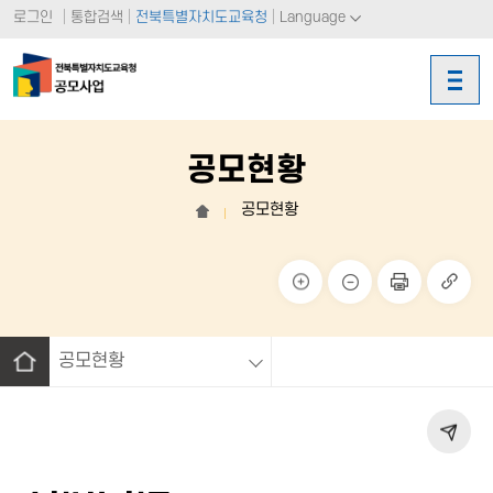
로그인
통합검색
전북특별자치도교육청
Language
공모현황
공모현황
홈
크게
작게
페이
링크
보기
보기
지 인
복사
쇄
공모현황
홈
페이
지 공