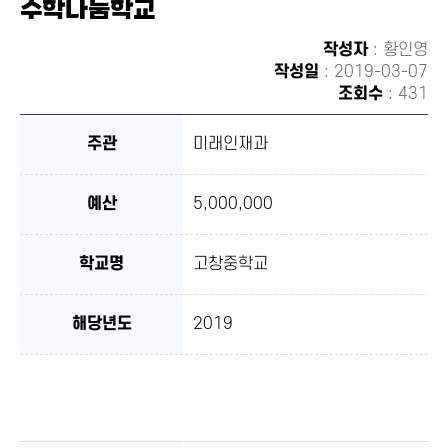
수학나눔학교
유하
기
작성자
: 황인영
작성일
: 2019-03-07
조회수
: 431
주관
미래인재과
예산
5,000,000
학교명
고창중학교
해당년도
2019