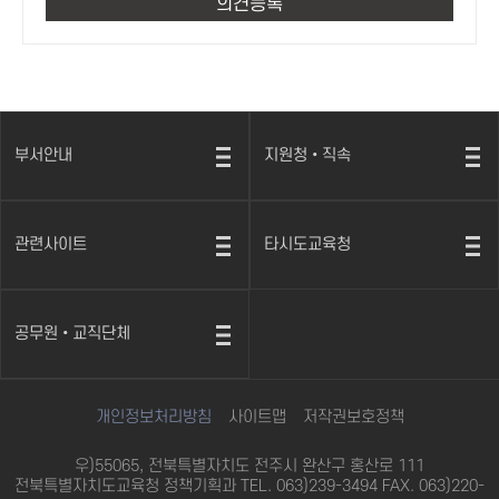
부서안내
지원청•직속
열
열
기
기
관련사이트
타시도교육청
열
열
기
기
공무원•교직단체
열
기
개인정보처리방침
사이트맵
저작권보호정책
우)55065, 전북특별자치도 전주시 완산구 홍산로 111
전북특별자치도교육청 정책기획과 TEL. 063)239-3494 FAX. 063)220-