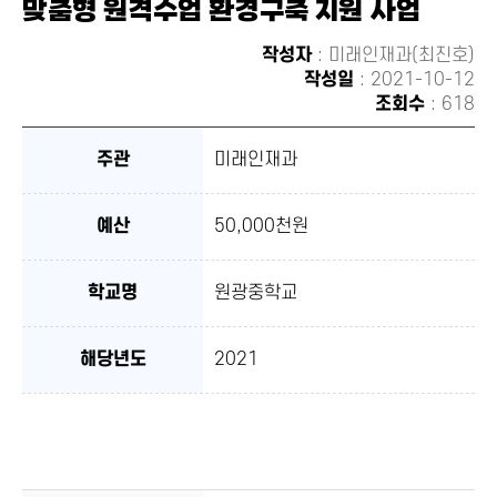
맞춤형 원격수업 환경구축 지원 사업
유하
기
작성자
: 미래인재과(최진호)
작성일
: 2021-10-12
조회수
: 618
주관
미래인재과
예산
50,000천원
학교명
원광중학교
해당년도
2021