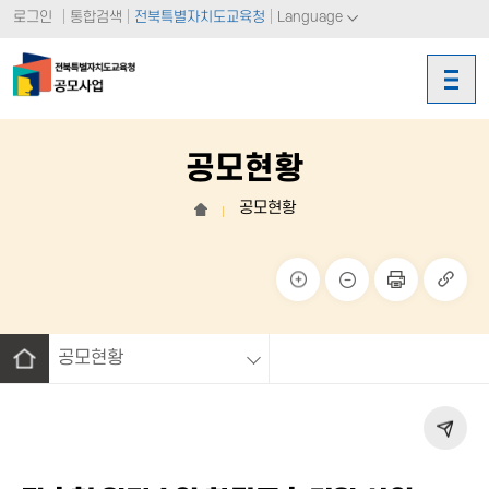
로그인
통합검색
전북특별자치도교육청
Language
공모현황
공모현황
홈
크게
작게
페이
링크
보기
보기
지 인
복사
쇄
공모현황
홈
페이
지 공