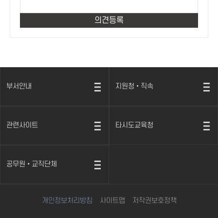
부서안내
지원청•직속
열
열
기
기
관련사이트
타시도교육청
열
열
기
기
공무원•교직단체
열
기
개인정보처리방침
사이트맵
저작권보호정책