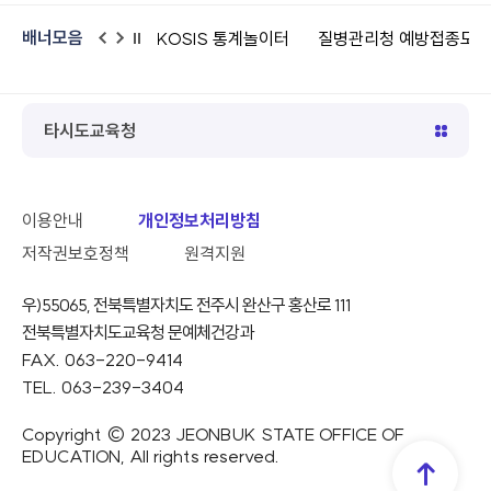
배너모음
정보
KOSIS 통계놀이터
질병관리청 예방접종도우미
대한천
이
다
일
전
음
시
정
지
타시도교육청
이용안내
개인정보처리방침
저작권보호정책
원격지원
우)55065, 전북특별자치도 전주시 완산구 홍산로 111
전북특별자치도교육청 문예체건강과
FAX. 063-220-9414
TEL. 063-239-3404
Copyright © 2023 JEONBUK STATE OFFICE OF
EDUCATION, All rights reserved.