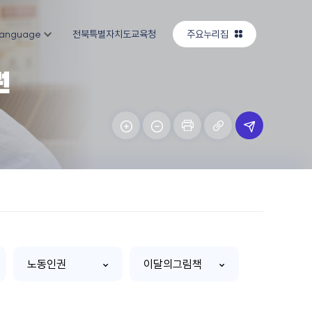
anguage
전북특별자치도교육청
주요누리집
권
노동인권
이달의그림책