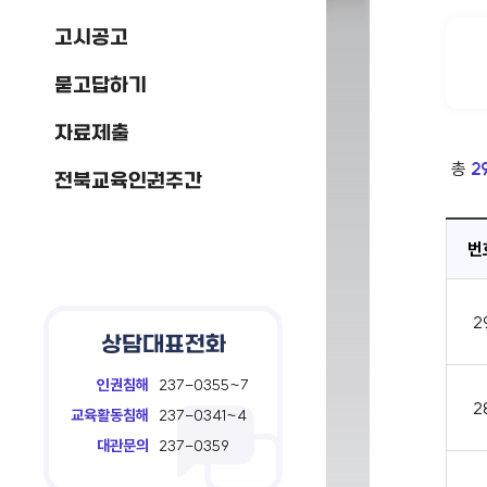
고시공고
묻고답하기
자료제출
총
2
전북교육인권주간
번
2
상담대표전화
인권침해
237-0355~7
2
교육활동침해
237-0341~4
대관문의
237-0359