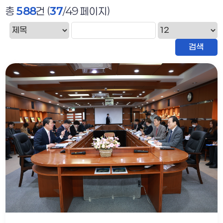
총
588
건 (
37
/49 페이지)