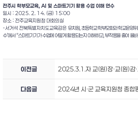
전주시 학부모교육
, AI
및 스마트기기 활용 수업 이해 연수
일시
: 2025. 2. 14. (
금
) 15:00
장소
:
전주교육지원청 대회의실
-
서거석 전북특별자치도교육감은
유치원
,
초등학교 학부모회와 학교운영위
수
’
에서
“
스마트기기가 수업에 어떻게 활용되는지 이해하고
,
부작용을 줄여 올바
이전글
2025.3.1.자 교(원)장·교(
다음글
2024년 시·군 교육지원청 종