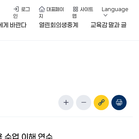
로그
대표페이
사이트
Language
인
지
맵
에게 바란다
열린회의생중계
교육감 말과 글
용 수업 이해 연수