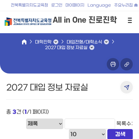
전북특별자치도교육청
로그인
마이페이지
Language
주요누리집
All in One 진로진학
대학진학
대입전형/대학소식
2027 대입 정보 자료실
2027 대입 정보 자료실
총
3
건 (
1
/1 페이지)
목록수: