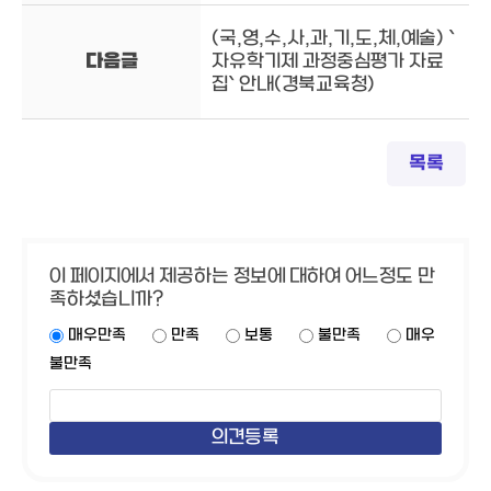
(국,영,수,사,과,기,도,체,예술) `
다음글
자유학기제 과정중심평가 자료
집` 안내(경북교육청)
목록
이 페이지에서 제공하는 정보에 대하여 어느정도 만
족하셨습니까?
매우만족
만족
보통
불만족
매우
불만족