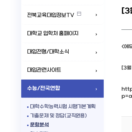
[
전북교육대입정보TV
대학교 입학처 홈페이지
<에듀
대입전형/대학소식
[3월
대입관련사이트
수능/전국연합
htt
p=a
대학수학능력시험 시행기본계획
기출문제 및 정답(교직원용)
문항분석