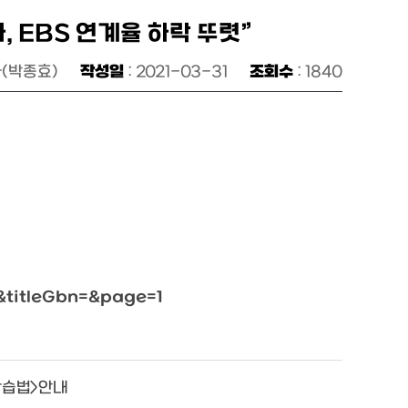
, EBS 연계율 하락 뚜렷”
과(박종효)
작성일
: 2021-03-31
조회수
: 1840
&titleGbn=&page=1
학습법>안내