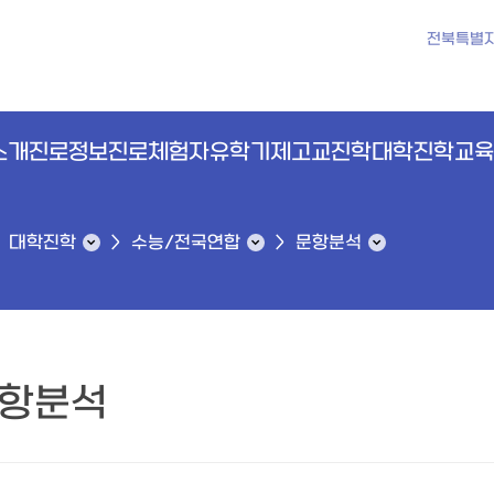
전북특별
소개
진로정보
진로체험
자유학기제
고교진학
대학진학
교육
대학진학
수능/전국연합
문항분석
항분석