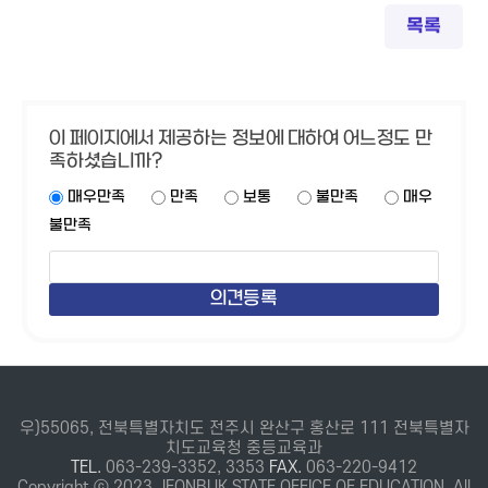
목록
이 페이지에서 제공하는 정보에 대하여 어느정도 만
족하셨습니까?
매우만족
만족
보통
불만족
매우
불만족
우)55065, 전북특별자치도 전주시 완산구 홍산로 111 전북특별자
치도교육청 중등교육과
TEL.
063-239-3352, 3353
FAX.
063-220-9412
Copyright ⓒ 2023 JEONBUK STATE OFFICE OF EDUCATION. All