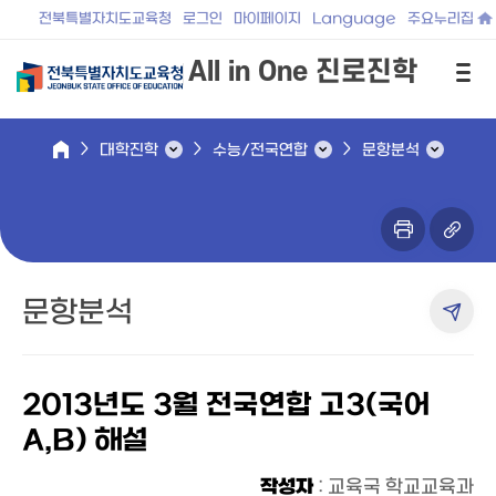
전북특별자치도교육청
로그인
마이페이지
Language
주요누리집
All in One 진로진학
대학진학
수능/전국연합
문항분석
문항분석
2013년도 3월 전국연합 고3(국어
A,B) 해설
작성자
: 교육국 학교교육과