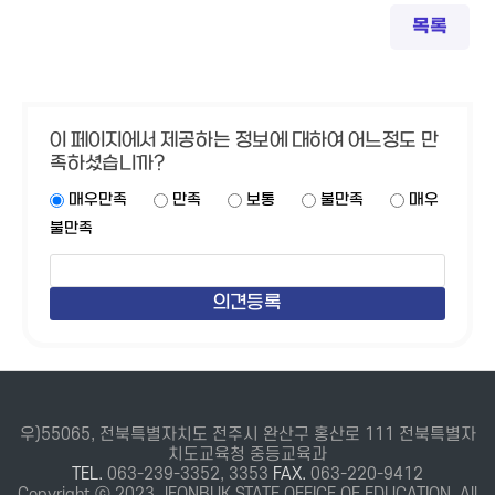
목록
이 페이지에서 제공하는 정보에 대하여 어느정도 만
족하셨습니까?
매우만족
만족
보통
불만족
매우
불만족
우)55065, 전북특별자치도 전주시 완산구 홍산로 111 전북특별자
치도교육청 중등교육과
TEL.
063-239-3352, 3353
FAX.
063-220-9412
Copyright ⓒ 2023 JEONBUK STATE OFFICE OF EDUCATION. All