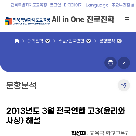
전북특별자치도교육청
로그인
마이페이지
Language
주요누리집
All in One 진로진학
대학진학
수능/전국연합
문항분석
문항분석
2013년도 3월 전국연합 고3(윤리와
사상) 해설
작성자
: 교육국 학교교육과