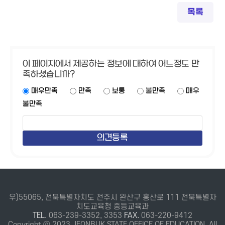
목록
이 페이지에서 제공하는 정보에 대하여 어느정도 만
족하셨습니까?
매우만족
만족
보통
불만족
매우
불만족
우)55065, 전북특별자치도 전주시 완산구 홍산로 111 전북특별자
치도교육청 중등교육과
TEL.
063-239-3352, 3353
FAX.
063-220-9412
Copyright ⓒ 2023 JEONBUK STATE OFFICE OF EDUCATION. All