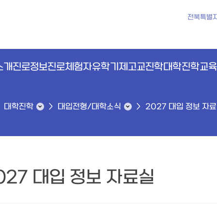
전북특별
소개
진로정보
진로체험
자유학기제
고교진학
대학진학
교육
대학진학
대입전형/대학소식
2027 대입 정보 자
027 대입 정보 자료실