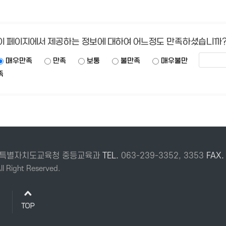
이 페이지에서 제공하는 정보에 대하여 어느정도 만족하셨습니까
매우만족
만족
보통
불만족
매우불만
족
 전북특별자치도교육청 중등교육과
TEL.
063-239-3352, 3353
FAX
l Right Reserved.