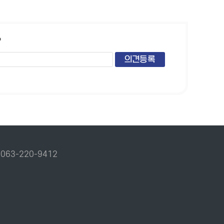
?
.
063-220-9412