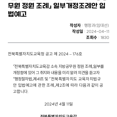
무원 정원 조례」 일부개정조례안 입
법예고
작성자
: 행정과(임대선)
작성일
: 2024-04-11
조회수
: 1830
전북특별자치도교육청 공고 제
2024
–
176
호
「
전북특별자치도교육감 소속 지방공무원 정원 조례
」
일부를
개정함에
있어
그 취지와
내용을 미리 알려 의견을 듣고자
「
행정절차법
」
제
41
조 및
「
전북특별자치도
교육자치법규
안 입법예고에 관한 조례
」
제
2
조에 따라
다음과 같이 공
고합니다
.
2024
년
4
월
11
일
전북특별자치도교육감