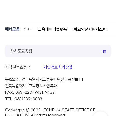
배너모음
교
교육데이터플랫폼
학교안전지원시스템
어린이안전넷
공
이
다
일
전
음
시
정
지
타시도교육청
저작권보호정책
개인정보처리방침
우)55065, 전북특별자치도 전주시 완산구 홍산로 111
전북특별자치도교육청 노사협력과
FAX. 063-220-9431, 9432
TEL. 063)239-0883
Copyright © 2023 JEONBUK STATE OFFICE OF
EDUCATION, All rights reserved.