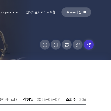
anguage
전북특별자치도교육청
주요누리집
력과(null)
작성일
: 2026-05-07
조회수
: 206