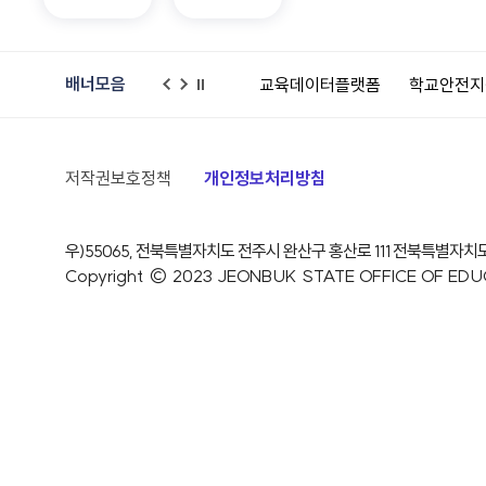
배너모음
한누리병원학교
교육데이터플랫폼
학교안전지원시스템
어린이
이
다
일
전
음
시
정
지
저작권보호정책
개인정보처리방침
우)55065, 전북특별자치도 전주시 완산구 홍산로 111
전북특별자치
Copyright © 2023 JEONBUK STATE OFFICE OF EDUCAT