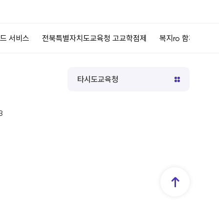
특별자치도교육청 고교학점제
복지ro 함께만드는복지
공공재정환
타시도교육청
3
TOP