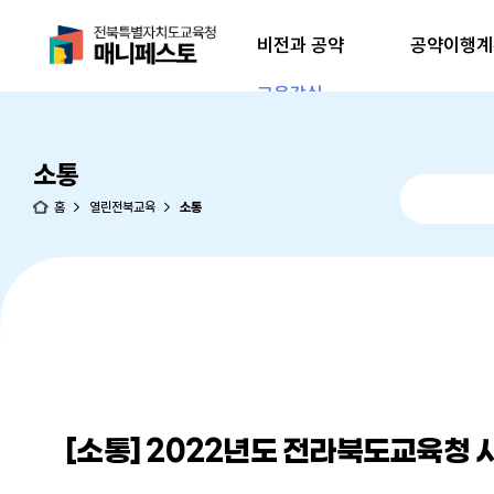
비전과 공약
교육감실
소통
홈
열린전북교육
소통