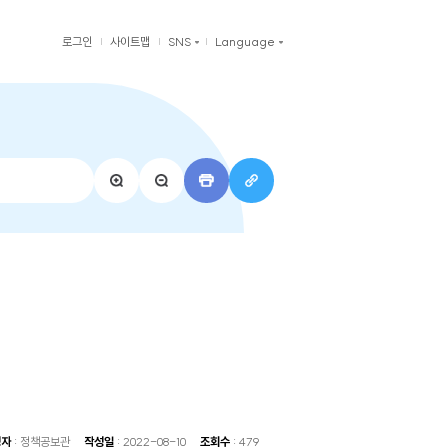
공약관리위원회
로그인
교육 소식방
새
창
열
림