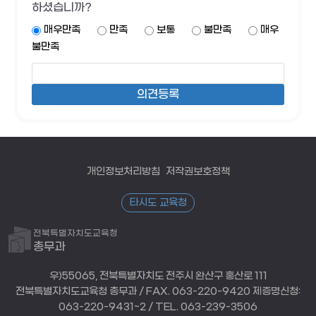
하셨습니까?
매우만족
만족
보통
불만족
매우
불만족
개인정보처리방침
저작권보호정책
타시도 교육청
전북특별자치도교육청
총무과
우)55065, 전북특별자치도 전주시 완산구 홍산로 111
전북특별자치도교육청 총무과 / FAX. 063-220-9420 제증명신청:
063-220-9431~2 / TEL. 063-239-3506