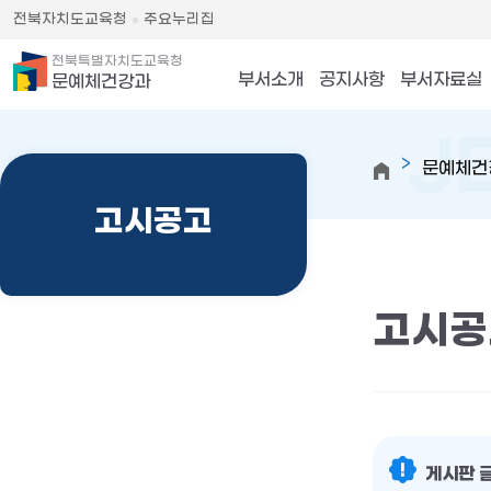
전북자치도교육청
주요누리집
전북특별자치도교육청
부서소개
공지사항
부서자료실
문예체건강과
문예체건
고시공고
고시공
게시판 