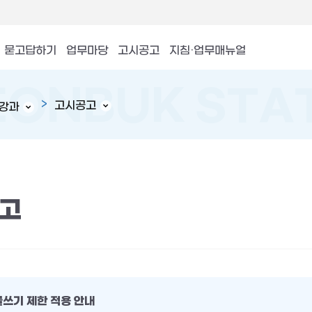
묻고답하기
업무마당
고시공고
지침·업무매뉴얼
고시공고
강과
고
글쓰기 제한 적용 안내