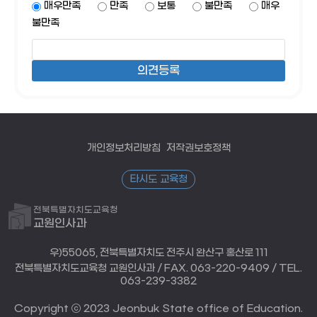
매우만족
만족
보통
불만족
매우
불만족
개인정보처리방침
저작권보호정책
타시도 교육청
전북특별자치도교육청
교원인사과
우)55065, 전북특별자치도 전주시 완산구 홍산로 111
전북특별자치도교육청 교원인사과 / FAX. 063-220-9409 / TEL.
063-239-3382
Copyright ⓒ 2023 Jeonbuk State office of Education.