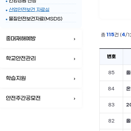
건강상담 신청
산업안전보건 자료실
물질안전보건자료(MSDS)
115
4
총
건 (
/
중대재해예방
번호
학교안전관리
85
올
학습지원
84
온
안전주간공모전
83
2
82
올