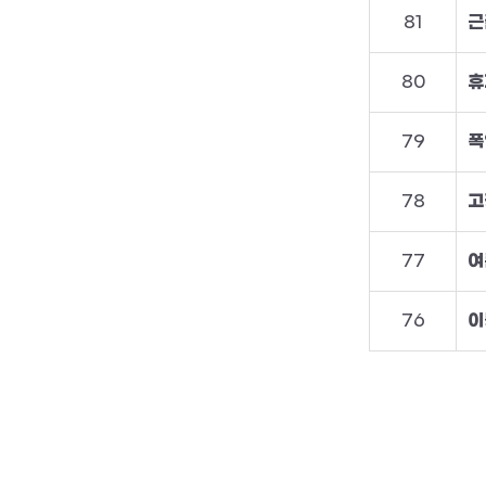
81
근
80
휴
79
폭
78
고
77
여
76
이