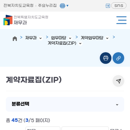
sns
전북자치도교육청
주요누리집
전북특별자치도교육청
재무과
재무과
업무마당
계약업무마당
계약자료집(ZIP)
계약자료집(ZIP)
분류선택
45
3
총
건 (
/5 페이지)