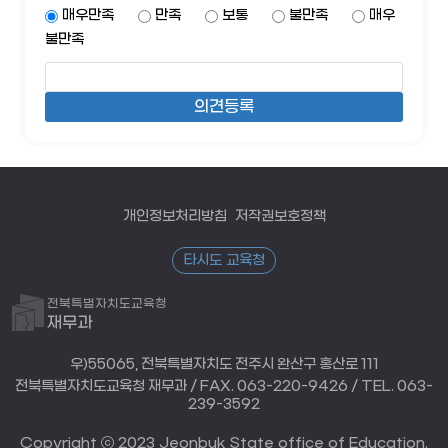
매우만족
만족
보통
불만족
매우
불만족
개인정보처리방침
저작권보호정책
타시도 교육청
전북특별자치도교육청
재무과
우)55065, 전북특별자치도 전주시 완산구 홍산로 111
전북특별자치도교육청 재무과 / FAX. 063-220-9426 / TEL. 063-
239-3592
Copyright ⓒ 2023 Jeonbuk State office of Education.