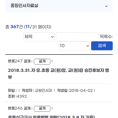
중등인사자료실
367
11
총
건 (
/31 페이지)
목록수:
247
공개
2018.3.31.자 유.초등 교(원)장, 교(원)감 승진후보자 명
부
교원인사과
2018-04-02
4392
246
공개
초등신규교사 임용발령 현황(2018.3.9.자 기준)