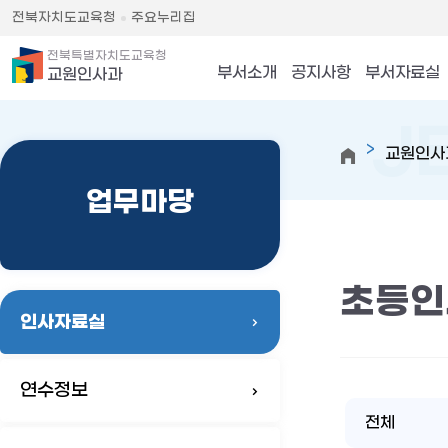
전북자치도교육청
주요누리집
전북특별자치도교육청
부서소개
공지사항
부서자료실
교원인사과
교원인사
업무마당
초등인
인사자료실
연수정보
전체