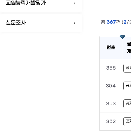
교원능력개발평가
367
2
총
건 (
/
설문조사
번호
355
공
354
공
353
공
352
공