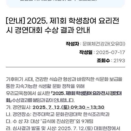
[안내] 2025. 제1회 학생참여 요리전
시 경연대회 수상 결과 안내
작성자
: 문예체건강과(오유미)
작성일
: 2025-07-17
조회수
: 2193
기후위기 시대
,
건강한 식습관 형성과 바람직한 식문화 보급을
통한 지속가능한 식생활 문화 정착을 위해
우리교육청에서 실시한
「
2025.
제
1
회 학생참여 요리
·
전시 경연대
회
」
수상 결과를 붙임과 같이 안내합니다
.
가
.
경연일시
:
2025. 7. 12.(
토
) 09:30 ~ 13:30
나
.
경연장소
:
전주대학교 문화관광대학 한식조리학과
다
.
수 상 자
:
대상
“
급식에 진심인편
”
외
9
개팀
라
.
심사결과 발표 및 시상
: 2025. 7. 12.(
토
)
대회현장에서