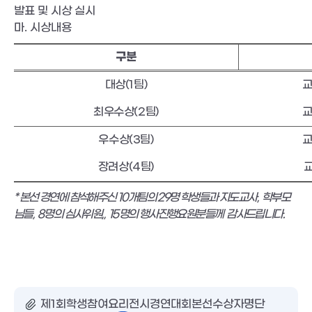
발표 및 시상 실시
마
.
시상내용
구분
대상
(1
팀
)
교
최우수상
(2
팀
)
교
우수상
(3
팀
)
교
장려상
(4
팀
)
* 본선 경연에 참석해주신 10개팀의 29명 학생들과 지도교사, 학부모
님들, 8명의 심사위원,, 15명의 행사진행요원분들께
감사드립니다.
제1회학생참여요리전시경연대회본선수상자명단