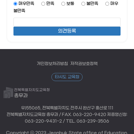
매우만족
만족
보통
불만족
매우
불만족
개인정보처리방침
저작권보호정책
타시도 교육청
전북특별자치도교육청
총무과
우)55065, 전북특별자치도 전주시 완산구 홍산로 111
전북특별자치도교육청 총무과 / FAX. 063-220-9420 제증명신청:
063-220-9431~2 / TEL. 063-239-3506
Copyright ⓒ 2023 Jeonbuk State office of Education.