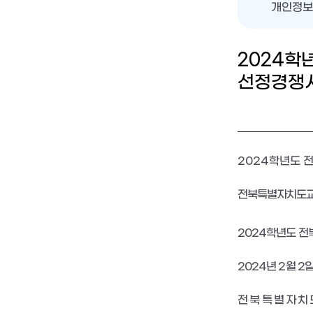
개인정보
2024학
선정경쟁시
2024
학년도 
전북특별자치도교
2024
학년도 전
2024
년
2
월
2
전 북 특 별 자 치 