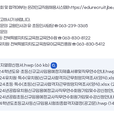
조회 및 합격여부는 온라인교직원채용시스템
(https://edurecruit.jbe.
참고하시기 바랍니다
.
 문의
:
교원인사과 유
·
초등인사담당
☎
063-239-3365
 문의
등
:
전북특별자치도교육청교육연수원
☎
063-830-8122
유치원
:
전북특별자치도교육청유아교육진흥원
☎
063-830-5412
지열람신청서.hwp (66 kb)
24학년도유·초등신규교사임용예정자제출서류및직무연수안내.hwp (
24유치원·특수(유치원)신규교사합격자근무희망지역조사(양식).xlsx 
24초등·특수(초등)신규교사합격자근무희망지역조사(양식).xlsx (22
024년공립유치원신규임용예정교사직무연수회원가입및수강신청안내.hw
024년공립초등신규임용예정교사직무연수회원가입및수강신청안내.hwp 
024학년도초등교사등신규임용시험최종합격자결정(공고문).hwp (140