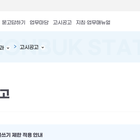
묻고답하기
업무마당
고시공고
지침·업무매뉴얼
고시공고
과
고
글쓰기 제한 적용 안내