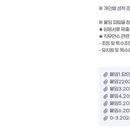
※
개인별 성적 
※
붙임 파일을 
★
임용서류 제출
★
직무연수 관련
-
초등 및 특수초
-
유치원 및 특수
붙임1.답안
붙임220
붙임3.20
붙임4.20
붙임5.2
붙임6.2
0-3.2